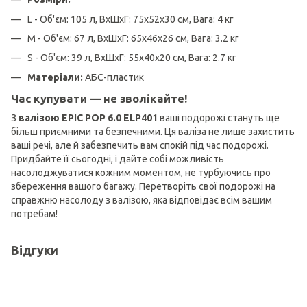
L - Об'єм: 105 л, ВхШхГ: 75х52х30 см, Вага: 4 кг
M - Об'єм: 67 л, ВхШхГ: 65х46х26 см, Вага: 3.2 кг
S - Об'єм: 39 л, ВхШхГ: 55х40х20 см, Вага: 2.7 кг
Матеріали:
АБС-пластик
Час купувати — не зволікайте!
З
валізою EPIC POP 6.0 ELP401
ваші подорожі стануть ще
більш приємними та безпечними. Ця валіза не лише захистить
ваші речі, але й забезпечить вам спокій під час подорожі.
Придбайте її сьогодні, і дайте собі можливість
насолоджуватися кожним моментом, не турбуючись про
збереження вашого багажу. Перетворіть свої подорожі на
справжню насолоду з валізою, яка відповідає всім вашим
потребам!
Відгуки