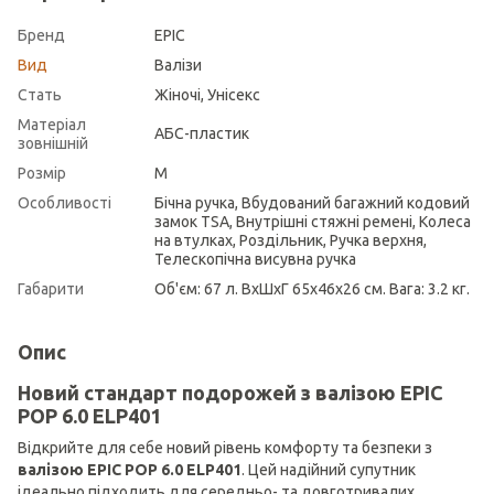
Бренд
EPIC
Вид
Валізи
Стать
Жіночі, Унісекс
Матеріал
АБС-пластик
зовнішній
Розмір
M
Особливості
Бічна ручка, Вбудований багажний кодовий
замок TSA, Внутрішні стяжні ремені, Колеса
на втулках, Роздільник, Ручка верхня,
Телескопічна висувна ручка
Габарити
Об'єм: 67 л. ВхШхГ 65х46х26 см. Вага: 3.2 кг.
Опис
Новий стандарт подорожей з валізою EPIC
POP 6.0 ELP401
Відкрийте для себе новий рівень комфорту та безпеки з
валізою EPIC POP 6.0 ELP401
. Цей надійний супутник
ідеально підходить для середньо- та довготривалих