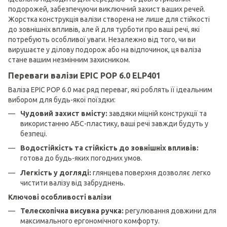
подорожей, забезпечуючи виключний захист ваших речей.
Жорстка конструкція валізи створена не лише для стійкості
до зовнішніх впливів, але й для турботи про ваші речі, які
потребують особливої уваги. Незалежно від того, чи ви
вирушаєте у ділову подорож або на відпочинок, ця валіза
стане вашим незмінним захисником.
Переваги валізи EPIC POP 6.0 ELP401
Валіза EPIC POP 6.0 має ряд переваг, які роблять її ідеальним
вибором для будь-якої поїздки:
Чудовий захист вмісту:
завдяки міцній конструкції та
використанню АБС-пластику, ваші речі завжди будуть у
безпеці.
Водостійкість та стійкість до зовнішніх впливів:
готова до будь-яких погодних умов.
Легкість у догляді:
глянцева поверхня дозволяє легко
чистити валізу від забруднень.
Ключові особливості валізи
Телескопічна висувна ручка:
регулювання довжини для
максимального ергономічного комфорту.