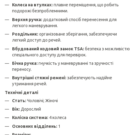
Колеса на втулках:
плавне переміщення, що робить
подорожі безпроблемними.
Верхня ручка:
додатковий спосіб перенесення для
легкого маневрування.
Роздільник:
організоване зберігання, забезпечуючи
легкий доступ до речей.
Вбудований кодовий замок TSA:
безпека з можливістю
спеціального доступу для перевірок.
Бічна ручка:
гнучкість у маневруванні та зручності
переносу.
Внутрішні стяжні ремені:
забезпечують надійне
утримання речей.
Технічні деталі
Стать:
Чоловічі; Жіночі
Вік:
Дорослий
Колісна система:
4 колеса
Основних відділень:
1
Розміри: