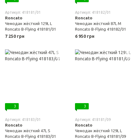
Артикул: 418181/01
Артикул: 418182/01
Roncato
Roncato
Чемодан жёсткий 129L L
Чемодан жёсткий 87L M
Roncato B-Flying 418181/01
Roncato B-Flying 418182/01
7 250 грн
6 950 грн
3
3
Артикул: 418183/01
Артикул: 418181/09
Roncato
Roncato
Чемодан жёсткий 47L S
Чемодан жёсткий 129L L
Roncato B-Flying 418183/01
Roncato B-Flying 418181/09