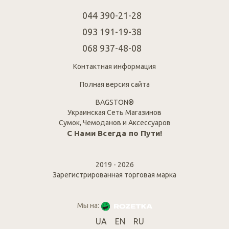
044 390-21-28
093 191-19-38
068 937-48-08
Контактная информация
Полная версия сайта
BAGSTON®
Украинская Сеть Магазинов
Сумок, Чемоданов и Аксессуаров
С Нами Всегда по Пути!
2019 - 2026
Зарегистрированная торговая марка
Мы на:
UA
EN
RU