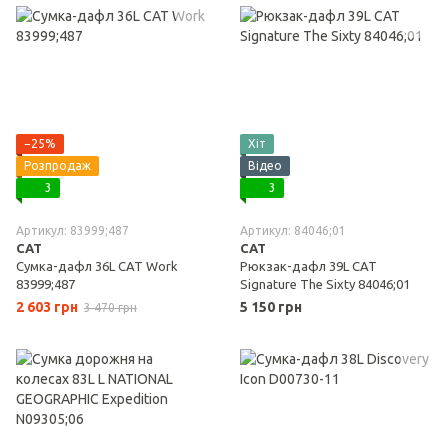
−25%
Хіт
Розпродаж
Відео
3
3
Артикул: 83999;487
Артикул: 84046;01
CAT
CAT
Сумка-дафл 36L CAT Work
Рюкзак-дафл 39L CAT
83999;487
Signature The Sixty 84046;01
2 603 грн
5 150 грн
3 470 грн