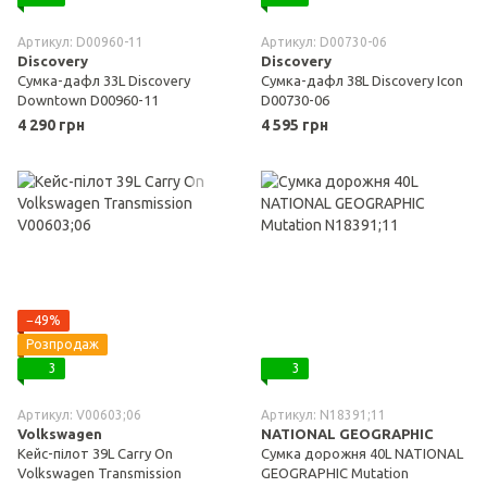
Артикул: D00960-11
Артикул: D00730-06
Discovery
Discovery
Сумка-дафл 33L Discovery
Сумка-дафл 38L Discovery Icon
Downtown D00960-11
D00730-06
4 290 грн
4 595 грн
−49%
Розпродаж
3
3
Артикул: V00603;06
Артикул: N18391;11
Volkswagen
NATIONAL GEOGRAPHIC
Кейс-пілот 39L Carry On
Сумка дорожня 40L NATIONAL
Volkswagen Transmission
GEOGRAPHIC Mutation