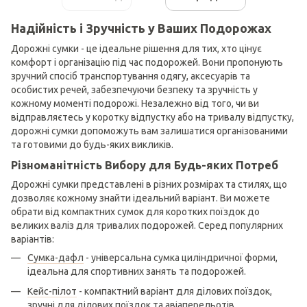
Надійність і Зручність у Ваших Подорожах
Дорожні сумки - це ідеальне рішення для тих, хто цінує
комфорт і організацію під час подорожей. Вони пропонують
зручний спосіб транспортування одягу, аксесуарів та
особистих речей, забезпечуючи безпеку та зручність у
кожному моменті подорожі. Незалежно від того, чи ви
відправляєтесь у коротку відпустку або на тривалу відпустку,
дорожні сумки допоможуть вам залишатися організованими
та готовими до будь-яких викликів.
Різноманітність Вибору для Будь-яких Потреб
Дорожні сумки представлені в різних розмірах та стилях, що
дозволяє кожному знайти ідеальний варіант. Ви можете
обрати від компактних сумок для коротких поїздок до
великих валіз для тривалих подорожей. Серед популярних
варіантів:
Сумка-дафл
- універсальна сумка циліндричної форми,
ідеальна для спортивних занять та подорожей.
Кейс-пілот
- компактний варіант для ділових поїздок,
зручні для ділових поїздок та авіаперельотів.