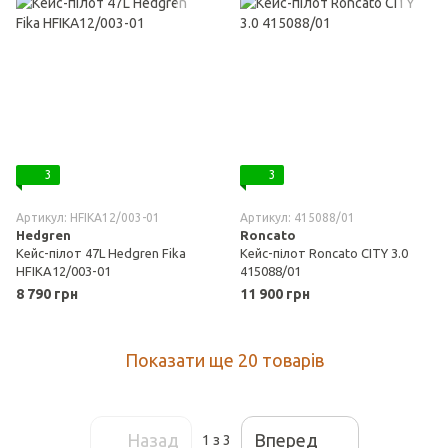
3
3
Артикул: HFIKA12/003-01
Артикул: 415088/01
Hedgren
Roncato
Кейс-пілот 47L Hedgren Fika
Кейс-пілот Roncato CITY 3.0
HFIKA12/003-01
415088/01
8 790 грн
11 900 грн
Показати ще 20 товарів
Назад
Вперед
1
з 3