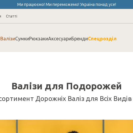
Ми працюємо! Ми переможемо! Україна понад усе!
и
Cтатті
Валізи
Сумки
Рюкзаки
Аксесуари
Бренди
Спецрозділ
Валізи для Подорожей
ортимент Дорожніх Валіз для Всіх Виді