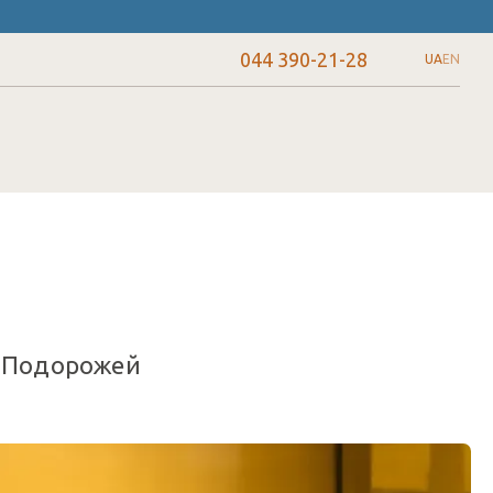
044 390-21-28
UA
EN
в Подорожей