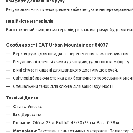
Комфорт для кожного руху
Регульовані м'які плечові ремені забезпечують неперевершени
Надійність матеріалів
Виготовлений з міцних матеріалів, рюкзак витримує будь-які вип
Особливості CAT Urban Mountaineer 84077
Верхня ручка для швидкого перенесення та маневрування.
Регульовані плечові лямки для індивідуального комфорту.
Бічні сітчасті кишені для швидкого доступу до речей.
Світловідбиваюча стрічка для безпечного пересування вночі
Спеціальний гачок для ключів для вашої зручності.
Технічні Деталі
Стать
: Унісекс
Вік
: Дорослий
Розміри:
Об'єм: 23 л. ВхШхГ: 45х30х23 см. Вага: 0.38 кг.
Матеріали:
Текстиль з синтетичних матеріалів; Поліестер; 