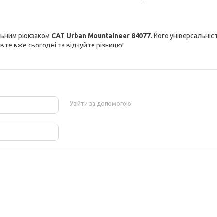
ильним рюкзаком
CAT Urban Mountaineer 84077
. Його універсальні
вте вже сьогодні та відчуйте різницю!
Увійти за допомогою