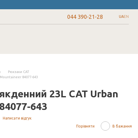
044 390-21-28
UA
EN
и
Рюкзаки CAT
Mountaineer 84077-643
якденний 23L CAT Urban
84077-643
Написати відгук
Порівняти
В бажання