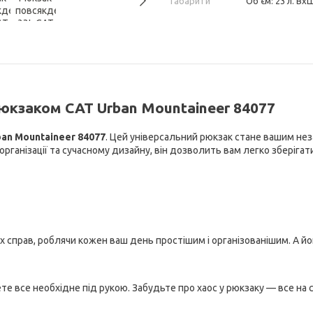
Габарити
Об'єм: 23 л. ВхШ
юкзаком CAT Urban Mountaineer 84077
an Mountaineer 84077
. Цей універсальний рюкзак стане вашим нез
ганізації та сучасному дизайну, він дозволить вам легко зберігати т
 справ, роблячи кожен ваш день простішим і організованішим. А йо
те все необхідне під рукою. Забудьте про хаос у рюкзаку — все на с