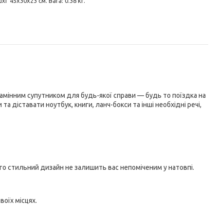
хГ 45х30х23 см. Вага: 0.38 кг.
амінним супутником для будь-якої справи — будь то поїздка на
а діставати ноутбук, книги, ланч-бокси та інші необхідні речі,
го стильний дизайн не залишить вас непоміченим у натовпі.
воїх місцях.