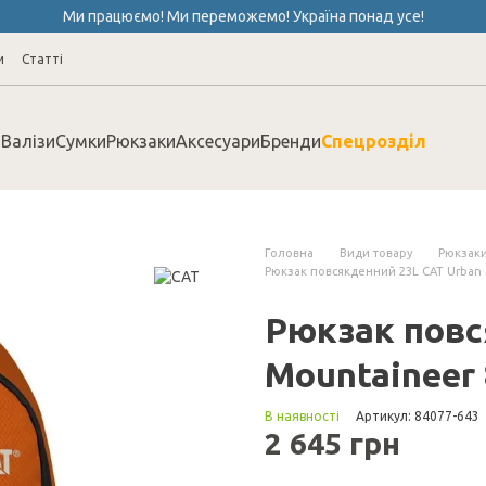
Ми працюємо! Ми переможемо! Україна понад усе!
и
Cтатті
Валізи
Сумки
Рюкзаки
Аксесуари
Бренди
Спецрозділ
Головна
Види товару
Рюкзак
Рюкзак повсякденний 23L CAT Urban 
Рюкзак повс
Mountaineer 
В наявності
Артикул: 84077-643
2 645 грн