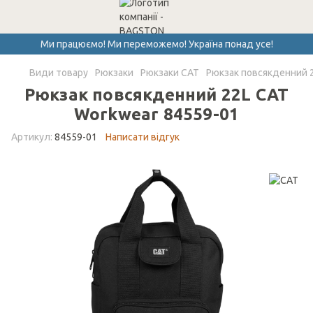
Ми працюємо! Ми переможемо! Україна понад усе!
Види товару
Рюкзаки
Рюкзаки CAT
Рюкзак повсякденний 
Рюкзак повсякденний 22L CAT
Workwear 84559-01
Артикул:
84559-01
Написати відгук