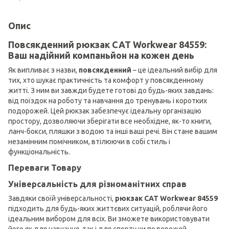
Опис
Повсякденний рюкзак CAT Workwear 84559:
Ваш надійний компаньйон на кожен день
Як випливає з назви,
повсякденний
– це ідеальний вибір для
тих, хто шукає практичність та комфорт у повсякденному
житті. З ним ви завжди будете готові до будь-яких завдань:
від поїздок на роботу та навчання до тренувань і коротких
подорожей. Цей рюкзак забезпечує ідеальну організацію
простору, дозволяючи зберігати все необхідне, як-то книги,
ланч-бокси, пляшки з водою та інші ваші речі. Він стане вашим
незамінним помічником, втілюючи в собі стиль і
функціональність.
Переваги Товару
Універсальність для різноманітних справ
Завдяки своїй універсальності,
рюкзак CAT Workwear 84559
підходить для будь-яких життєвих ситуацій, роблячи його
ідеальним вибором для всіх. Ви зможете використовувати
його як для навчання, так і для спорту чи подорожей.