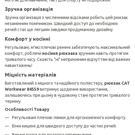
Зручна організація
Зручна організація з численними відсіками робить цей рюкзак
незамінним помічником. Швидкий доступ до необхідних
речей стає ще легшим завдяки продуманому дизайну.
Комфорт у носінні
Регульовані, м'які плечові ремені забезпечують максимальний
комфорт, роблячи
носіння рюкзака
зручним навіть протягом
тривалого часу. Скажіть "ні" неприємним відчуттям від важких
навантажень!
Міцність матеріалів
Виготовлений з міцного та надійного поліестеру,
рюкзак CAT
Workwear 84559
витримує щоденне використання,
залишаючись при цьому в чудовому стані протягом тривалого
терміну.
Особливості Товару
Регульовані плечові лямки для ергономічного комфорту.
Бічні кишені для швидкого доступу до частих речей.
Верхні ручки для зручного перенесення.