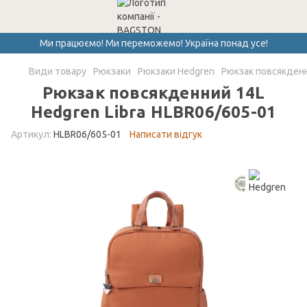
Ми працюємо! Ми переможемо! Україна понад усе!
Види товару
Рюкзаки
Рюкзаки Hedgren
Рюкзак повсякденн
Рюкзак повсякденний 14L
Hedgren Libra HLBR06/605-01
Артикул:
HLBR06/605-01
Написати відгук