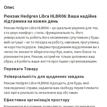
Опис
Рюкзак Hedgren Libra HLBR06: Ваша надійна
підтримка на кожен день
Рюкзак Hedgren Libra HLBR06 – це ідеальне рішення для тих,
хто цінує комфорт, стиль і функціональність. Його
універсальність робить його незамінним супутником у будь-
якій ситуації – чи то поїздка на роботу, навчання, прогулянка,
чи коротка подорож. Завдяки продуманим відділенням ви з
легкістю зможете зберігати ноутбук, книги, ланч-бокси та
різноманітні речі. Рюкзак, котрий не тільки доповнює ваш
образ, а й робить ваше життя простішим і організованішим.
Переваги Товару
Універсальність для щоденних завдань
Рюкзак Hedgren Libra HLBR06 підходить для будь-якої
повсякденної справи, надаючи вам свободу перевтілювати
свої мрії в реальність незалежно від обставин.
Ефективна організація простору
Різноманітні відділення дозволяють зручно організувати