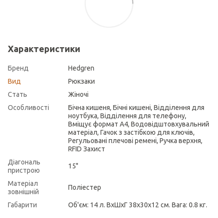
Характеристики
Бренд
Hedgren
Вид
Рюкзаки
Стать
Жіночі
Особливості
Бічна кишеня, Бічні кишені, Відділення для
ноутбука, Відділення для телефону,
Вміщує формат А4, Водовідштовхувальний
матеріал, Гачок з застібкою для ключів,
Регульовані плечові ремені, Ручка верхня,
RFID Захист
Діагональ
15"
пристрою
Матеріал
Поліестер
зовнішній
Габарити
Об'єм: 14 л. ВхШхГ 38х30х12 см. Вага: 0.8 кг.