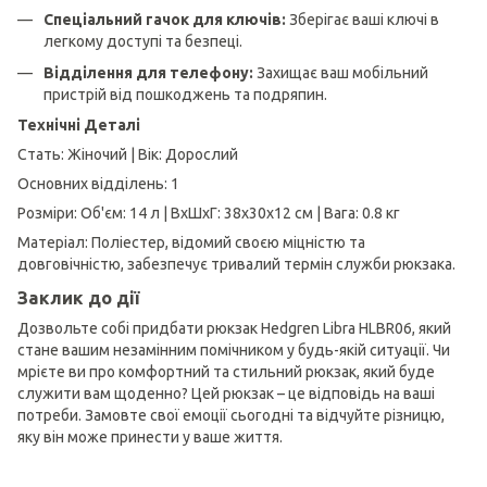
Спеціальний гачок для ключів:
Зберігає ваші ключі в
легкому доступі та безпеці.
Відділення для телефону:
Захищає ваш мобільний
пристрій від пошкоджень та подряпин.
Технічні Деталі
Стать: Жіночий | Вік: Дорослий
Основних відділень: 1
Розміри: Об'єм: 14 л | ВхШхГ: 38х30х12 см | Вага: 0.8 кг
Матеріал: Поліестер, відомий своєю міцністю та
довговічністю, забезпечує тривалий термін служби рюкзака.
Заклик до дії
Дозвольте собі придбати рюкзак Hedgren Libra HLBR06, який
стане вашим незамінним помічником у будь-якій ситуації. Чи
мрієте ви про комфортний та стильний рюкзак, який буде
служити вам щоденно? Цей рюкзак – це відповідь на ваші
потреби. Замовте свої емоції сьогодні та відчуйте різницю,
яку він може принести у ваше життя.