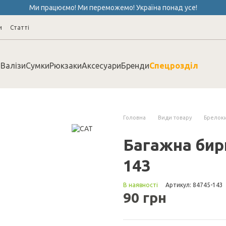
Ми працюємо! Ми переможемо! Україна понад усе!
и
Cтатті
Валізи
Сумки
Рюкзаки
Аксесуари
Бренди
Спецрозділ
Головна
Види товару
Брелок
Багажна бирк
143
В наявності
Артикул: 84745-143
90 грн