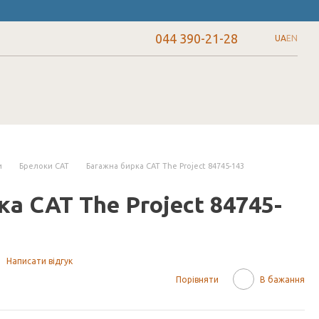
044 390-21-28
UA
EN
и
Брелоки CAT
Багажна бирка CAT The Project 84745-143
а CAT The Project 84745-
Написати відгук
Порівняти
В бажання