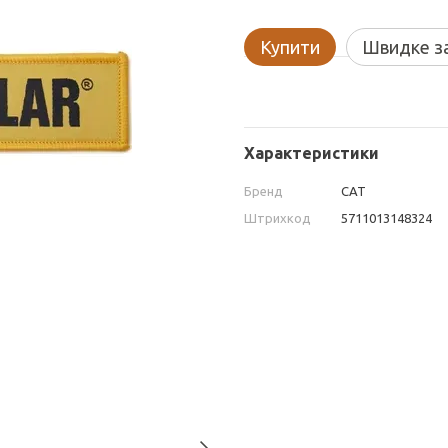
Купити
Швидке з
Характеристики
Бренд
CAT
Штрихкод
5711013148324