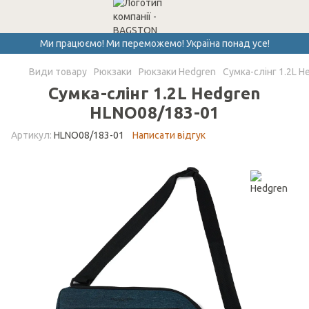
Ми працюємо! Ми переможемо! Україна понад усе!
Види товару
Рюкзаки
Рюкзаки Hedgren
Сумка-слінг 1.2L 
Сумка-слінг 1.2L Hedgren
HLNO08/183-01
Артикул:
HLNO08/183-01
Написати відгук