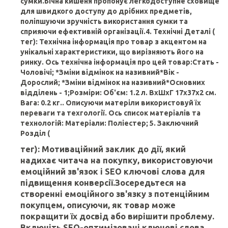
сумки.Бічна кишеня пропонує легкодоступне сховище
для швидкого доступу до дрібних предметів,
поліпшуючи зручність використання сумки та
сприяючи ефективній організації.4. Технічні Деталі (
тег): Технічна інформація про товар з акцентом на
унікальні характеристики, що вирізняють його на
ринку. Ось технічна інформація про цей товар:Стать -
Чоловічі; *Зміни відмінок на називний*Вік -
Дорослий; *Зміни відмінок на називний*Основних
відділень - 1;Розміри: Об'єм: 1.2 л. ВхШхГ 17х37х2 см.
Вага: 0.2 кг.. Описуючи матеріли використовуй їх
переваги та техгології. Ось список матеріалів та
технологій: Матеріали: Поліестер; 5. Заключний
Розділ (
тег): Мотиваційний заклик до дії, який
надихає читача на покупку, використовуючи
емоційний зв'язок і SEO ключові слова для
підвищення конверсії.Зосередьтеся на
створенні емоційного зв'язку з потенційним
покупцем, описуючи, як товар може
покращити їх досвід або вирішити проблему.
Включіть SEO-оптимізовані ключові слова