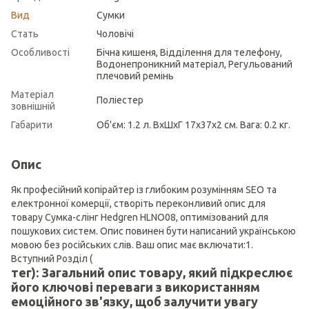
Вид
Сумки
Стать
Чоловічі
Особливості
Бічна кишеня, Відділення для телефону,
Водонепроникний матеріал, Регульований
плечовий ремінь
Матеріал
Поліестер
зовнішній
Габарити
Об'єм: 1.2 л. ВхШхГ 17х37х2 см. Вага: 0.2 кг.
Опис
Як професійний копірайтер із глибоким розумінням SEO та
електронної комерції, створіть переконливий опис для
товару Сумка-слінг Hedgren HLNO08, оптимізований для
пошукових систем. Опис повинен бути написаний українською
мовою без російських слів. Ваш опис має включати:1.
Вступний Розділ (
тег): Загальний опис товару, який підкреслює
його ключові переваги з використанням
емоційного зв'язку, щоб залучити увагу