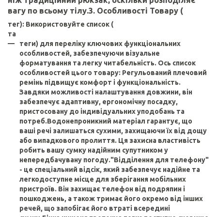
ніж традиційний рюкзак, оскільки розподіляє
вагу по всьому тілу.3. Особливості Товару (
тег): Використовуйте список (
та
теги) для переліку ключових функціональних
особливостей, забезпечуючи візуальне
форматування та легку читабельність. Ось список
особливостей цього товару: Регульований плечовий
ремінь підвищує комфорт і функціональність.
Завдяки можливості налаштування довжини, він
забезпечує адаптивну, ергономічну посадку,
пристосовану до індивідуальних уподобань та
потреб.Водонепроникний матеріал гарантує, що
ваші речі залишаться сухими, захищаючи їх від дощу
або випадкового пролиття. Ця захисна властивість
робить вашу сумку надійним супутником у
непередбачувану погоду."Відділення для телефону"
- це спеціальний відсік, який забезпечує надійне та
легкодоступне місце для зберігання мобільних
пристроїв. Він захищає телефон від подряпин і
пошкоджень, а також тримає його окремо від інших
речей, що запобігає його втраті всередині