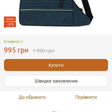
Акція
−50%
В наявності
995 грн
1 990 грн
Купити
Швидке замовлення
До обраного
Порівняти