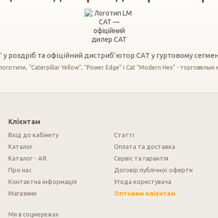
у роздріб та офіційний дистриб’ютор CAT у гуртовому сегмент
готипи, “Caterpillar Yellow”, “Power Edge” і Cat “Modern Hex” - торговельні м
Клієнтам
Вхід до кабінету
Cтатті
Каталог
Оплата та доставка
Каталог - АЯ
Сервіс та гарантія
Про нас
Договір публічної оферти
Контактна інформація
Угода користувача
Магазини
Оптовим клієнтам
Ми в соцмережах