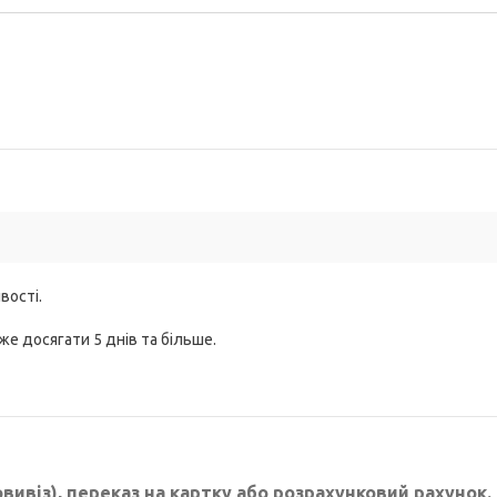
вості.
же досягати 5 днів та більше.
овивіз), переказ на картку або розрахунковий рахунок.