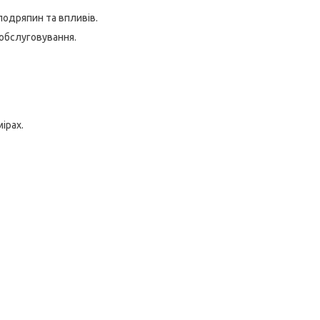
подряпин та впливів.
 обслуговування.
ірах.