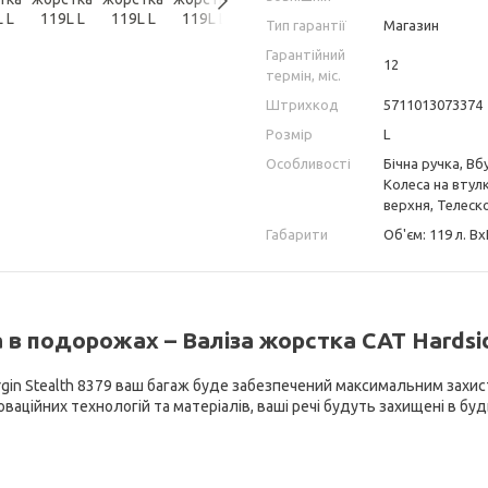
Тип гарантії
Магазин
Гарантійний
12
термін, міс.
Штрихкод
5711013073374
Розмір
L
Особливості
Бічна ручка, В
Колеса на втул
верхня, Телеск
Габарити
Об'єм: 119 л. Вх
в подорожах – Валіза жорстка CAT Hardside
rgin Stealth 8379 ваш багаж буде забезпечений максимальним захист
оваційних технологій та матеріалів, ваші речі будуть захищені в б