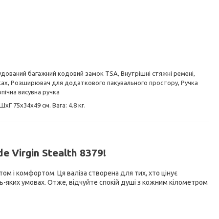
будований багажний кодовий замок TSA, Внутрішні стяжні ремені,
ках, Розширювач для додаткового пакувального простору, Ручка
опічна висувна ручка
ШхГ 75х34х49 см. Вага: 4.8 кг.
 Virgin Stealth 8379!
ом і комфортом. Ця валіза створена для тих, хто цінує
удь-яких умовах. Отже, відчуйте спокій душі з кожним кілометром