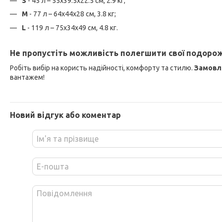
S
- 45 л – 55х39.5х22.5 см, 2.9 кг;
M
- 77 л – 64х44х28 см, 3.8 кг;
L
- 119 л – 75х34х49 см, 4.8 кг.
Не пропустіть можливість полегшити свої подорожі з
Робіть вибір на користь надійності, комфорту та стилю.
Замовл
вантажем!
Новий відгук або коментар