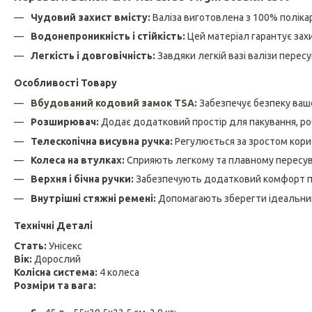
Чудовий захист вмісту:
Валіза виготовлена з 100% полікар
Водонепроникність і стійкість:
Цей матеріал гарантує захи
Легкість і довговічність:
Завдяки легкій вазі валізи пересу
Особливості Товару
Вбудований кодовий замок TSA:
Забезпечує безпеку вашо
Розширювач:
Додає додатковий простір для пакування, роб
Телескопічна висувна ручка:
Регулюється за зростом корис
Колеса на втулках:
Сприяють легкому та плавному пересув
Верхня і бічна ручки:
Забезпечують додатковий комфорт пр
Внутрішні стяжні ремені:
Допомагають зберегти ідеальний
Технічні Деталі
Стать:
Унісекс
Вік:
Дорослий
Колісна система:
4 колеса
Розміри та вага: