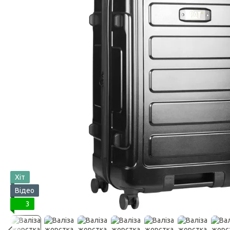
Хіт
Відео
3