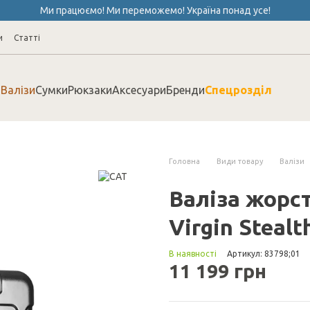
Ми працюємо! Ми переможемо! Україна понад усе!
и
Cтатті
Валізи
Сумки
Рюкзаки
Аксесуари
Бренди
Спецрозділ
Головна
Види товару
Валізи
Валіза жорст
Virgin Stealt
В наявності
Артикул: 83798;01
11 199 грн