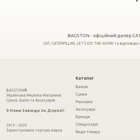
BAGSTON - офіційний дилер CAT 
CAT, CATERPILLAR, LET’S DO THE WORK та відповідні ло
Каталог
Валізи
BAGSTON®
Сумки
Українська Мережа Магазинів
Сумок, Валіз та Аксесуарів
Рюкзаки
Аксесуари
З Нами Завжди по Дорозі!
Бренди
Спецрозділ
2019 - 2026
Зареєстрована торгова марка
Види товару