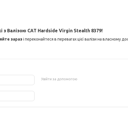
 Валізою CAT Hardside Virgin Stealth 8379!
яйте зараз
і переконайтеся в перевагах цієї валізи на власному дос
Увійти за допомогою