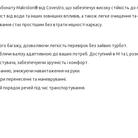
бонату Makrolon® від Covestro, що забезпечує високу стійкість до 
ст від води та інших зовнішніх впливів, а також легке очищення та
вання стає простішим без втрати міцності каркасу.
го багажу, дозволяючи легкість перевірок без зайвих турбот.
лячи валізу адаптивною до ваших потреб. Доступний в M та L розм
тувача, забезпечуючи зручність і комфорт.
анню, знижуючи навантаження на руки.
и перенесенні та маневруванні.
 порядок речей під час транспортування.