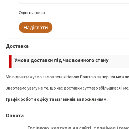
Оцініть товар
Надіслати
Доставка
Умови доставки під час воєнного стану
Ми відвантажуємо замовлення Новою Поштою за першої можли
Звертаємо увагу не те, що час доставки суттєво збільшився і мо
Графік роботи офісу та магазинів за
посиланням.
Оплата
Готівкою, карткою на сайті, термінал (сам