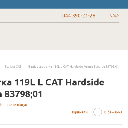
044 390-21-28
UA
EN
Валізи CAT
Валіза жорстка 119L L CAT Hardside Virgin Stealth 83798;01
ка 119L L CAT Hardside
h 83798;01
Написати відгук
Порівняти
В бажання