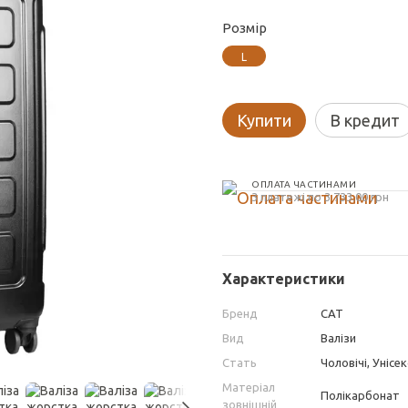
Розмір
L
Купити
В кредит
ОПЛАТА ЧАСТИНАМИ
3 платежі по 3 733.00 грн
Характеристики
Бренд
CAT
Вид
Валізи
Стать
Чоловічі, Унісек
Матеріал
Полікарбонат
зовнішній