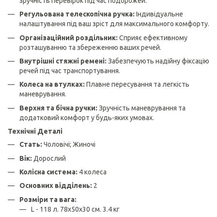
зручність перевірок під час подорожей.
Регульована телескопічна ручка:
Індивідуальне
налаштування під ваш зріст для максимального комфорту.
Організаційний роздільник:
Сприяє ефективному
розташуванню та збереженню ваших речей.
Внутрішні стяжні ремені:
Забезпечують надійну фіксацію
речей під час транспортування.
Колеса на втулках:
Плавне пересування та легкість
маневрування.
Верхня та бічна ручки:
Зручність маневрування та
додатковий комфорт у будь-яких умовах.
Технічні Деталі
Стать:
Чоловічі; Жиночі
Вік:
Дорослий
Колісна система:
4 колеса
Основних відділень:
2
Розміри та вага:
L - 118 л. 78х50х30 см. 3.4 кг