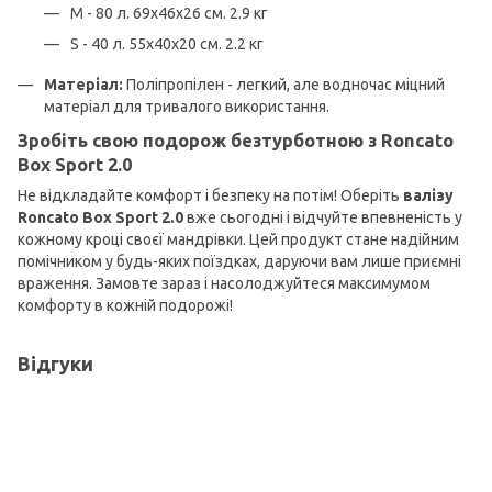
M - 80 л. 69х46х26 см. 2.9 кг
S - 40 л. 55х40х20 см. 2.2 кг
Матеріал:
Поліпропілен - легкий, але водночас міцний
матеріал для тривалого використання.
Зробіть свою подорож безтурботною з Roncato
Box Sport 2.0
Не відкладайте комфорт і безпеку на потім! Оберіть
валізу
Roncato Box Sport 2.0
вже сьогодні і відчуйте впевненість у
кожному кроці своєї мандрівки. Цей продукт стане надійним
помічником у будь-яких поїздках, даруючи вам лише приємні
враження. Замовте зараз і насолоджуйтеся максимумом
комфорту в кожній подорожі!
Відгуки