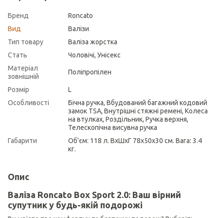
Бренд
Roncato
Вид
Валізи
Тип товару
Валіза жорстка
Стать
Чоловічі, Унісекс
Матеріал
Поліпропілен
зовнішній
Розмір
L
Особливості
Бічна ручка, Вбудований багажний кодовий
замок TSA, Внутрішні стяжні ремені, Колеса
на втулках, Роздільник, Ручка верхня,
Телескопічна висувна ручка
Габарити
Об'єм: 118 л. ВхШхГ 78х50х30 см. Вага: 3.4
кг.
Опис
Валіза Roncato Box Sport 2.0: Ваш вірний
супутник у будь-якій подорожі