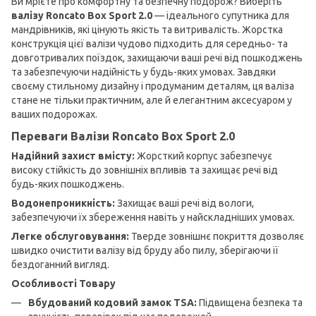
Ви мрієте про комфортну та безпечну подорож? Виберіть
валізу Roncato Box Sport 2.0
— ідеального супутника для
мандрівників, які цінують якість та витривалість. Жорстка
конструкція цієї валізи чудово підходить для середньо- та
довготривалих поїздок, захищаючи ваші речі від пошкоджень
та забезпечуючи надійність у будь-яких умовах. Завдяки
своєму стильному дизайну і продуманим деталям, ця валіза
стане не тільки практичним, але й елегантним аксесуаром у
ваших подорожах.
Переваги Валізи Roncato Box Sport 2.0
Надійний захист вмісту:
Жорсткий корпус забезпечує
високу стійкість до зовнішніх впливів та захищає речі від
будь-яких пошкоджень.
Водонепроникність:
Захищає ваші речі від вологи,
забезпечуючи їх збереження навіть у найскладніших умовах.
Легке обслуговування:
Тверде зовнішнє покриття дозволяє
швидко очистити валізу від бруду або пилу, зберігаючи її
бездоганний вигляд.
Особливості Товару
Вбудований кодовий замок TSA:
Підвищена безпека та