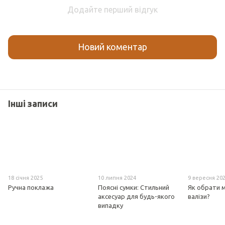
Додайте перший відгук
Новий коментар
Інші записи
18 січня 2025
10 липня 2024
9 вересня 20
Ручна поклажа
Поясні сумки: Стильний
Як обрати 
аксесуар для будь-якого
валізи?
випадку