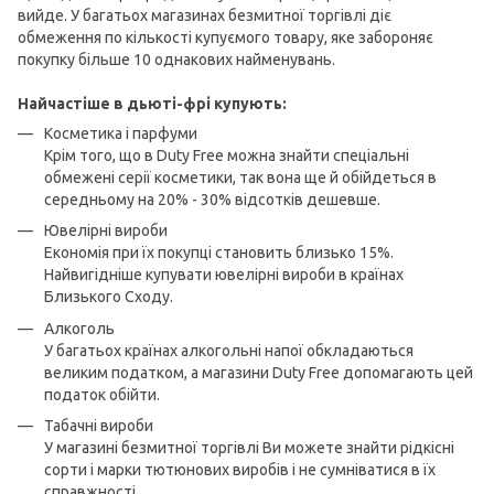
вийде. У багатьох магазинах безмитної торгівлі діє
обмеження по кількості купуємого товару, яке забороняє
покупку більше 10 однакових найменувань.
Найчастіше в дьюті-фрі купують:
Косметика і парфуми
Крім того, що в Duty Free можна знайти спеціальні
обмежені серії косметики, так вона ще й обійдеться в
середньому на 20% - 30% відсотків дешевше.
Ювелірні вироби
Економія при їх покупці становить близько 15%.
Найвигідніше купувати ювелірні вироби в країнах
Близького Сходу.
Алкоголь
У багатьох країнах алкогольні напої обкладаються
великим податком, а магазини Duty Free допомагають цей
податок обійти.
Табачні вироби
У магазині безмитної торгівлі Ви можете знайти рідкісні
сорти і марки тютюнових виробів і не сумніватися в їх
справжності.