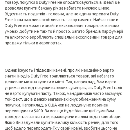
товару, покупки з Duty Free не оподатковуються, в ідеалі це
дозволяє купити бажану річ за набагато нижчою ціною.
Відсутність податків - головна, але не єдина перевага Duty
Free. Інша важлива особливість - асортимент. Найчастіше в
Duty Free ви можете знайти ексклюзивні товари, які в інших
умовах добути не так-то й просто. Багато брендів парфумерії
та алкоголю виробляють спеціальні ексклюзивні товари для
продажу тільки в аеропортах.
Однак існують і підводні камені, про які неодмінно варто
знати. Іноді в Duty Free трапляються товари, які набагато
дешевше можна купити в місті. Так, наприклад, Вам варто
утриматися від покупки всіляких сувенірів, а в Duty Free Італії
не варто купувати пасту. Також, мандрівників часто засмучує
той факт, що в деяких магазинах існує обмеження на суму
покупки. Наприклад, в США чек на людину не повинен
перевищувати $400. За все що буде більше цієї суми Вам
доведеться заплатити, враховуючи всілякі податкові збори.
Якщо Ви задумали купити велику кількість речей, для того
щоб вдало перепродати їх у своїй країні, зробити цього не