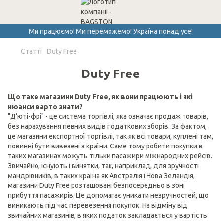
Ми працюємо! Ми переможемо! Україна понад усе!
Cтатті
Duty Free
Duty Free
Що таке магазини Duty Free, як вони працюють і які
нюанси варто знати?
"Д'юті-фрі" - це система торгівлі, яка означає продаж товарів,
без нарахування певних видів податкових зборів. За фактом,
це магазини експортної торгівлі, так як всі товари, куплені там,
повинні бути вивезені з країни. Саме тому робити покупки в
таких магазинах можуть тільки пасажири міжнародних рейсів.
Звичайно, існують і винятки, так, наприклад, для зручності
мандрівників, в таких країна як Австралія і Нова Зеландія,
магазини Duty Free розташовані безпосередньо в зоні
прибуття пасажирів. Це допомагає уникати незручностей, що
виникають під час перевезення покупок. На відміну від
звичайних магазинів, в яких податок закладається у вартість