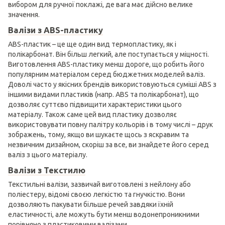
вибором для ручної поклажі, де вага має дійсно велике
значення.
Валізи з ABS-пластику
ABS-пластик – це ще один вид термопластику, як і
полікарбонат. Він більш легкий, але поступається у міцності.
Виготовлення ABS-пластику менш дороге, що робить його
популярним матеріалом серед бюджетних моделей валіз.
Доволі часто у якісних брендів використовуються суміші ABS з
іншими видами пластиків (напр. ABS та полікарбонат), що
дозволяє суттєво підвищити характеристики цього
матеріалу. Також саме цей вид пластику дозволяє
використовувати повну палітру кольорів і в тому числі – друк
зображень, тому, якщо ви шукаєте щось з яскравим та
незвичним дизайном, скоріш за все, ви знайдете його серед
валіз з цього матеріалу.
Валізи з Текстилю
Текстильні валізи, зазвичай виготовлені з нейлону або
поліестеру, відомі своєю легкістю та гнучкістю. Вони
дозволяють пакувати більше речей завдяки їхній
еластичності, але можуть бути менш водонепроникними
порівняно з пластиковими валізами.