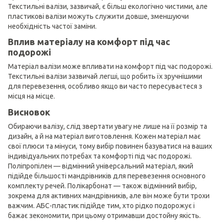
Текстильні валізи, зазвичай, є більш екологічно чистими, але
пластикові валізи можуть служити довше, зменшуючи
необхідність частої заміни.
Вплив матеріалу на комфорт під час
подорожі
Матеріал валізи може впливати на комфорт під час подорожі.
Текстильні валізи зазвичай легші, що робить їх зручнішими
для перевезення, особливо якщо ви часто пересуваєтеся з
місця на місце.
Висновок
Обираючи валізу, слід звертати увагу не лише на її розмір та
дизайн, а й на матеріал виготовлення. Кожен матеріал має
свої плюси та мінуси, тому вибір повинен базуватися на ваших
індивідуальних потребах та комфорті під час подорожі.
Поліпропілен — відмінний універсальний матеріал, який
підійде більшості мандрівників для перевезення основного
комплекту речей. Полікарбонат — також відмінний вибір,
зокрема для активних мандрівників, але він може бути трохи
важчим. АБС-пластик підійде тим, хто рідко подорожує і
бажає зекономити, при цьому отримавши достойну якість.