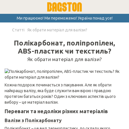
Ми працюємо! Ми переможемо! Україна понад усе!
Cтатті
Як обрати матеріал для валізи?
Полікарбонат, поліпропілен,
ABS-пластик чи текстиль?
Як обрати матеріал для валізи?
Кожна подорож починається з пакування. Але як обрати
найкращу валізу, яка буде служити вам вірою і правдою
протягом багатьох років? Один з ключових аспектів цього
вибору – це матеріал валізи.
Переваги та недоліки різних матеріалів
Валізи з Полікарбонату
Полікарбонат – це вид термопластику, до складу якого