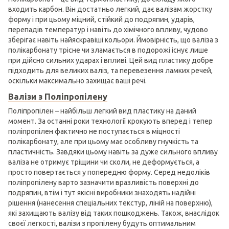
входить карбон. Він достатньо легкий, дає валізам жорстку
форму і при цьому міцний, стійкий до подряпин, ударів,
перепадів температур і навіть до хімічного впливу, чудово
зберігає навіть найяскравіші кольори. Ймовірність, що валіза з
полікарбонату трісне чи зламається в подорожі існує лише
при дійсно сильних ударах і впливі. Цей вид пластику добре
підходить для великих валіз, та перевезення ламких речей,
оскільки максимально захищає ваші речі.
Валізи з Поліпропілену
Поліпропілен – найбільш легкий вид пластику на даний
момент. За останні роки технології крокують вперед і тепер
поліпропілен фактично не поступається в міцності
полікарбонату, але при цьому має особливу гнучкість та
пластичність. Завдяки цьому навіть за дуже сильного впливу
валіза не отримує тріщини чи сколи, не деформується, а
просто повертається у попередню форму. Серед недоліків
поліпропілену варто зазначити вразливість поверхні до
подряпин, втім і тут якісні виробники знаходять надійні
рішення (нанесення спеціальних текстур, ліній на поверхню),
які захищають валізу від таких пошкоджень. Також, внаслідок
своєї легкості, валізи з пропілену будуть оптимальним